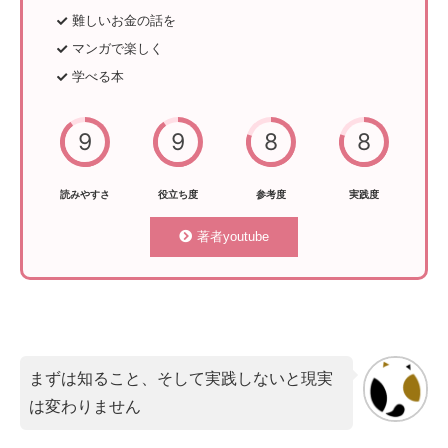
難しいお金の話を
マンガで楽しく
学べる本
9
9
8
8
読みやすさ
役立ち度
参考度
実践度
著者youtube
まずは知ること、そして実践しないと現実
は変わりません