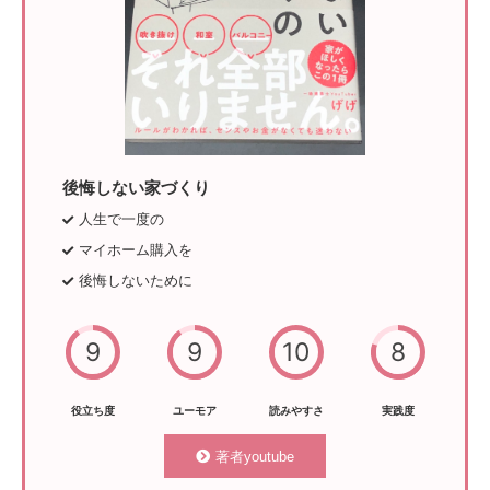
後悔しない家づくり
人生で一度の
マイホーム購入を
後悔しないために
9
9
10
8
役立ち度
ユーモア
読みやすさ
実践度
著者youtube