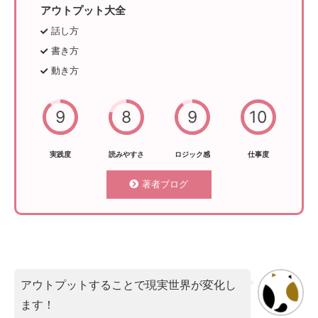
アウトプット大全
話し方
書き方
動き方
9
8
9
10
実践度
読みやすさ
ロジック感
仕事度
著者ブログ
アウトプットすることで現実世界が変化し
ます！