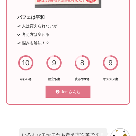
パフェは平和
人は変えられないが
考え方は変わる
悩みも解決！？
10
9
8
9
かわいさ
役立ち度
読みやすさ
オススメ度
Jamさんち
いろんなモヤモヤも考え方次第です！