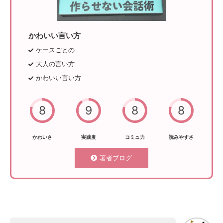
かわいい言い方
ケースごとの
大人の言い方
かわいい言い方
8
9
8
8
かわいさ
実践度
コミュ力
読みやすさ
著者ブログ