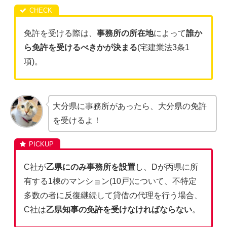
免許を受ける際は、
事務所の所在地
によって
誰か
ら免許を受けるべきかが決まる
(宅建業法3条1
項)。
大分県に事務所があったら、大分県の免許
を受けるよ！
C社が
乙県にのみ事務所を設置
し、Dが丙県に所
有する1棟のマンション(10戸)について、不特定
多数の者に反復継続して貸借の代理を行う場合、
C社は
乙県知事の免許を受けなければならない
。