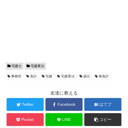
宅建士
宅建業法
事務所
免許
宅建
宅建業法
届出
無免許
友達に教える
Twitter
Facebook
はてブ
Pocket
LINE
コピー