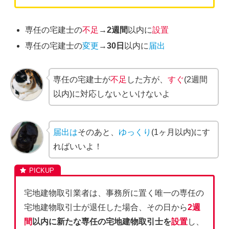
専任の宅建士の
不足
→
2週間
以内に
設置
専任の宅建士の
変更
→
30日
以内に
届出
専任の宅建士が
不足
した方が、
すぐ
(2週間
以内)に対応しないといけないよ
届出は
そのあと、
ゆっくり
(1ヶ月以内)にす
ればいいよ！
宅地建物取引業者は、事務所に置く唯一の専任の
宅地建物取引士が退任した場合、その日から
2週
間
以内に新たな専任の宅地建物取引士を
設置
し、