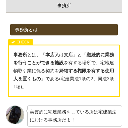
事務所
事務所とは
事務所
とは、「
本店
又は
支店
」と「
継続的に業務
を行うことができる施設
を有する場所で、宅地建
物取引業に係る契約を
締結する権限を有する使用
人を置くもの
」である(宅建業法1条の2、同法3条
1項)。
実質的に宅建業務をしている所は宅建業法
における事務所だよ！