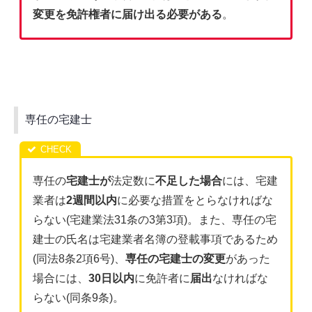
変更を免許権者に届け出る必要がある
。
専任の宅建士
専任の
宅建士が
法定数に
不足した場合
には、宅建
業者は
2週間以内
に必要な措置をとらなければな
らない(宅建業法31条の3第3項)。また、専任の宅
建士の氏名は宅建業者名簿の登載事項であるため
(同法8条2項6号)、
専任の宅建士の変更
があった
場合には、
30日以内
に免許者に
届出
なければな
らない(同条9条)。