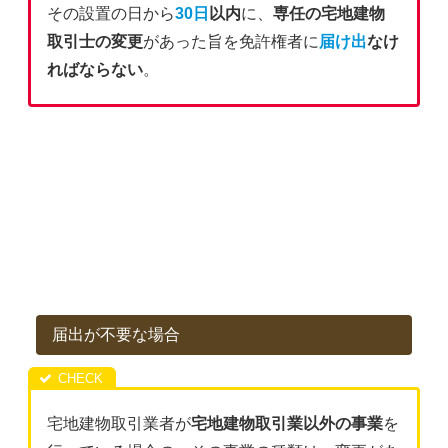
その設置の日から
30日
以内
に、
専任の宅地建物
取引士の変更
があった旨を免許権者に
届け出
なけ
ればならない
。
届出が不要な場合
宅地建物取引業者が
宅地建物取引業以外の事業
を